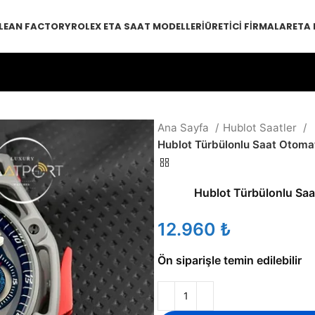
LEAN FACTORY
ROLEX ETA SAAT MODELLERI
ÜRETICI FIRMALAR
ETA
Ana Sayfa
Hublot Saatler
Hublot Türbülonlu Saat Otomat
Hublot Türbülonlu Saat
₺
Ön siparişle temin edilebilir