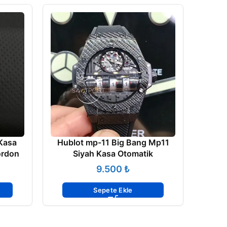
 Kasa
Hublot mp-11 Big Bang Mp11
ordon
Siyah Kasa Otomatik
₺
Hubl
Sepete Ekle