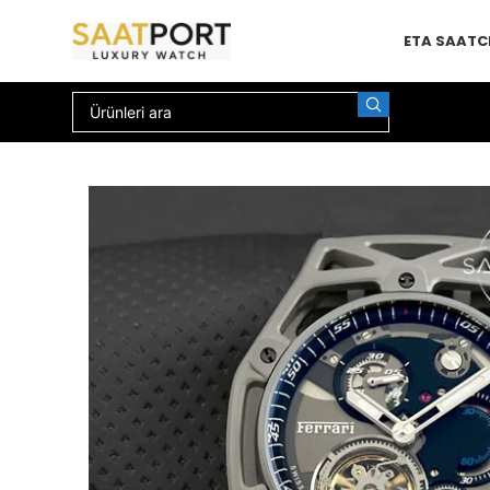
ETA SAAT
C