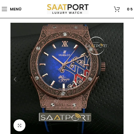
MENÜ
0
₺
Büyütmek için tıklayın