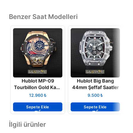
Benzer Saat Modelleri
Hublot MP-09
Hublot Big Bang
H
Tourbillon Gold Kasa
44mm Şeffaf Saatler
Replika Saat
₺
₺
Sepete Ekle
Sepete Ekle
İlgili ürünler