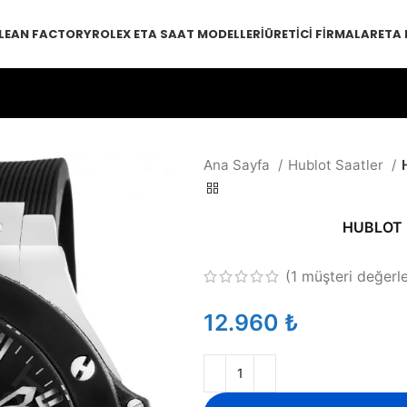
LEAN FACTORY
ROLEX ETA SAAT MODELLERI
ÜRETICI FIRMALAR
ETA
Ana Sayfa
Hublot Saatler
HUBLOT 
(
1
müşteri değerl
₺