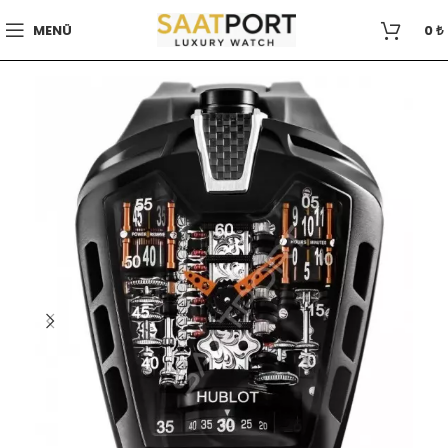
MENÜ
0
₺