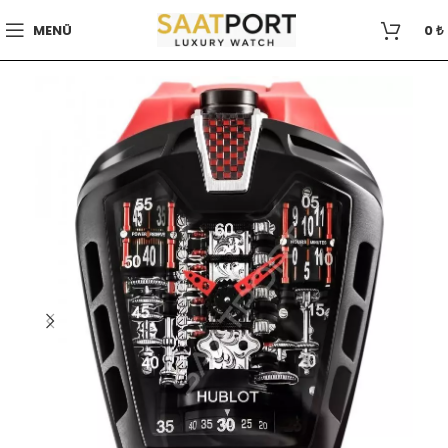
MENÜ
0
₺