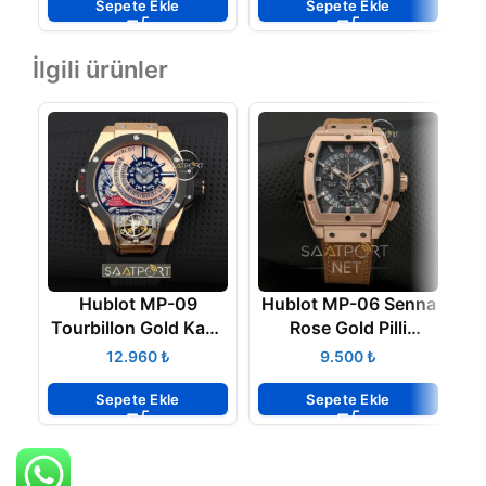
Sepete Ekle
Sepete Ekle
İlgili ürünler
Hublot MP-09
Hublot MP-06 Senna
Tourbillon Gold Kasa
Rose Gold Pilli
Ş
Replika Saat
Cronometreli
M
₺
₺
Sepete Ekle
Sepete Ekle