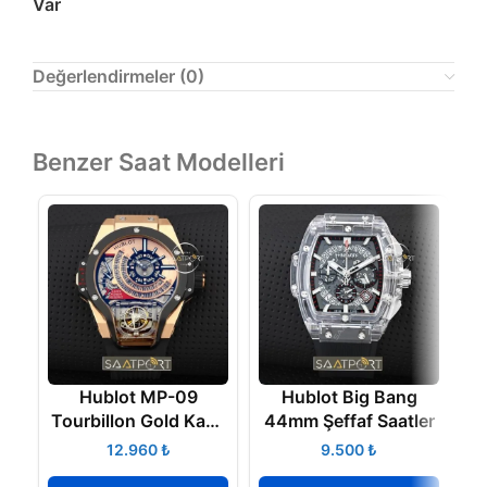
Var
Değerlendirmeler (0)
Benzer Saat Modelleri
Hublot MP-09
Hublot Big Bang
H
Tourbillon Gold Kasa
44mm Şeffaf Saatler
Replika Saat
₺
₺