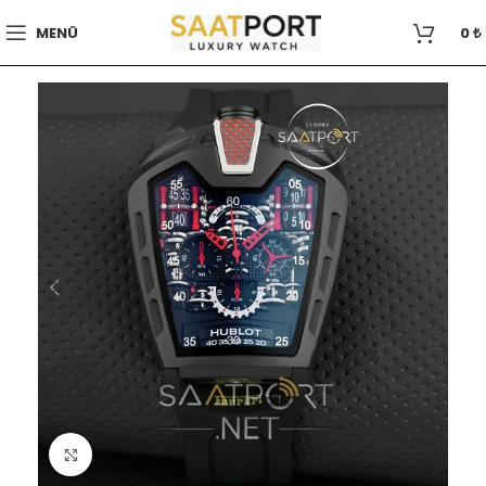
MENÜ
0
₺
Büyütmek için tıklayın