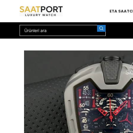
ETA SAAT
C