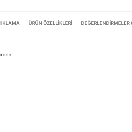
ÇIKLAMA
ÜRÜN ÖZELLIKLERI
DEĞERLENDIRMELER (
kordon