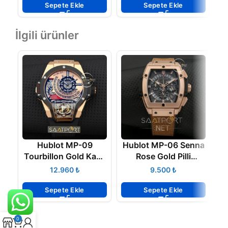
Sepete Ekle
Sepete Ekle
İlgili ürünler
Hublot MP-09
Hublot MP-06 Senna
Tourbillon Gold Kasa
Rose Gold Pilli
Ş
Replika Saat
Cronometreli
M
₺
₺
Sepete Ekle
Sepete Ekle
0