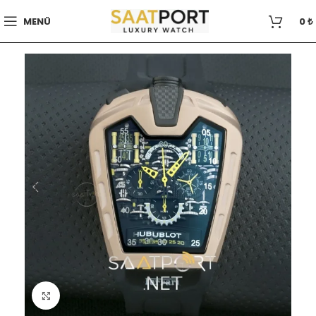
MENÜ
0
₺
Büyütmek için tıklayın