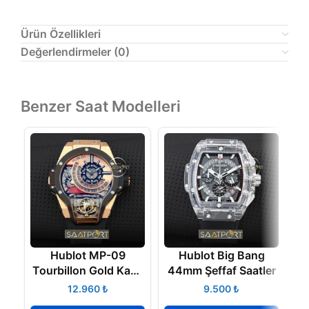
Ürün Özellikleri
Değerlendirmeler (0)
Benzer Saat Modelleri
Hublot MP-09
Hublot Big Bang
H
Tourbillon Gold Kasa
44mm Şeffaf Saatler
Replika Saat
₺
₺