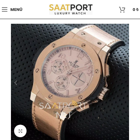
MENÜ
0
₺
Büyütmek için tıklayın