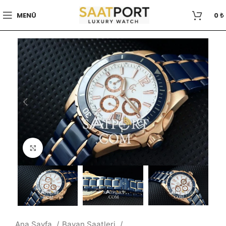
MENÜ
0
₺
Büyütmek için tıklayın
Ana Sayfa
Bayan Saatleri