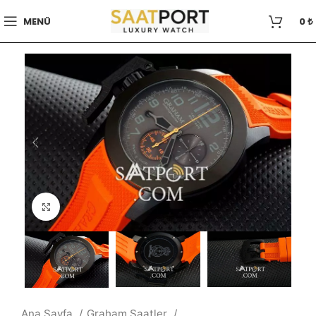
MENÜ
0
₺
Büyütmek için tıklayın
Ana Sayfa
Graham Saatler