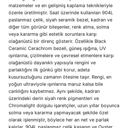
malzemeler ve en gelişmiş kaplama teknikleriyle
özenle üretilmiştir. Saat üzerinde kullanılan 904L
paslanmaz çelik, siyah seramik bezel, kadran ve
diğer tüm görünür bileşenler, renk atma, solma
veya kararma gibi estetik sorunlara karşı
olağanüstü bir direnç gösterir. Özellikle Black
Ceramic Cerachrom bezeli, güneş ışığına, UV
ışınlarına, çizilmelere ve çevresel etmenlere karşı
olağanüstü dayanıklı yapısıyla rengini ve
parlaklığını ilk günkü gibi korur, adeta
kusursuzluğunu zamanın ötesine taşır. Rengi, en
yoğun ultraviyole ışınlarına maruz kalsa bile
canlılığını kaybetmez. Aynı şekilde, kadran
üzerindeki derin siyah renk pigmentleri ve
Chromalight dolgulu işaretçiler, uzun yıllar boyunca
solma veya kararma yapmayacak şekilde özel
olarak işlenmiştir, böylece her an net ve parlak
kalırlar. 904L paslanmaz çelik kasanın ve Oyster