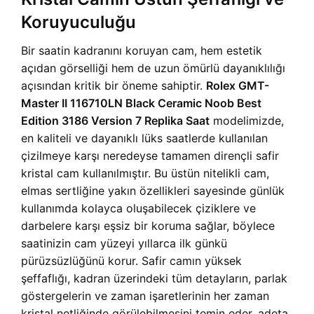
Koruyuculuğu
Bir saatin kadranını koruyan cam, hem estetik
açıdan görselliği hem de uzun ömürlü dayanıklılığı
açısından kritik bir öneme sahiptir.
Rolex GMT-
Master II 116710LN Black Ceramic Noob Best
Edition 3186 Version 7 Replika Saat
modelimizde,
en kaliteli ve dayanıklı lüks saatlerde kullanılan
çizilmeye karşı neredeyse tamamen dirençli safir
kristal cam kullanılmıştır. Bu üstün nitelikli cam,
elmas sertliğine yakın özellikleri sayesinde günlük
kullanımda kolayca oluşabilecek çiziklere ve
darbelere karşı eşsiz bir koruma sağlar, böylece
saatinizin cam yüzeyi yıllarca ilk günkü
pürüzsüzlüğünü korur. Safir camın yüksek
şeffaflığı, kadran üzerindeki tüm detayların, parlak
göstergelerin ve zaman işaretlerinin her zaman
kristal netliğinde görülebilmesini temin eder, adeta