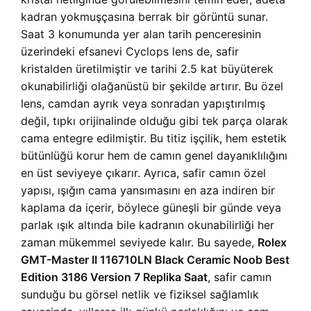
kadran yokmuşçasına berrak bir görüntü sunar.
Saat 3 konumunda yer alan tarih penceresinin
üzerindeki efsanevi Cyclops lens de, safir
kristalden üretilmiştir ve tarihi 2.5 kat büyüterek
okunabilirliği olağanüstü bir şekilde artırır. Bu özel
lens, camdan ayrık veya sonradan yapıştırılmış
değil, tıpkı orijinalinde olduğu gibi tek parça olarak
cama entegre edilmiştir. Bu titiz işçilik, hem estetik
bütünlüğü korur hem de camın genel dayanıklılığını
en üst seviyeye çıkarır. Ayrıca, safir camın özel
yapısı, ışığın cama yansımasını en aza indiren bir
kaplama da içerir, böylece güneşli bir günde veya
parlak ışık altında bile kadranın okunabilirliği her
zaman mükemmel seviyede kalır. Bu sayede,
Rolex
GMT-Master II 116710LN Black Ceramic Noob Best
Edition 3186 Version 7 Replika Saat
, safir camın
sunduğu bu görsel netlik ve fiziksel sağlamlık