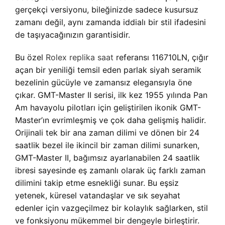
gerçekçi versiyonu, bileğinizde sadece kusursuz
zamanı değil, aynı zamanda iddialı bir stil ifadesini
de taşıyacağınızın garantisidir.
Bu özel
Rolex replika saat
referansı 116710LN, çığır
açan bir yeniliği temsil eden parlak siyah seramik
bezelinin gücüyle ve zamansız elegansıyla öne
çıkar. GMT-Master II serisi, ilk kez 1955 yılında Pan
Am havayolu pilotları için geliştirilen ikonik GMT-
Master’ın evrimleşmiş ve çok daha gelişmiş halidir.
Orijinali tek bir ana zaman dilimi ve dönen bir 24
saatlik bezel ile ikincil bir zaman dilimi sunarken,
GMT-Master II, bağımsız ayarlanabilen 24 saatlik
ibresi sayesinde eş zamanlı olarak üç farklı zaman
dilimini takip etme esnekliği sunar. Bu eşsiz
yetenek, küresel vatandaşlar ve sık seyahat
edenler için vazgeçilmez bir kolaylık sağlarken, stil
ve fonksiyonu mükemmel bir dengeyle birleştirir.