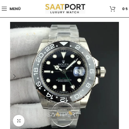
MENÜ
0
₺
Büyütmek için tıklayın