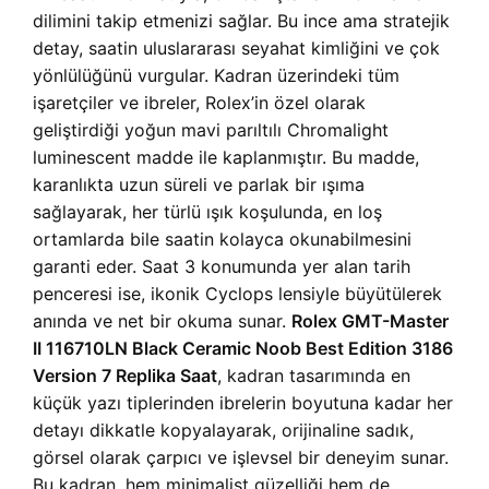
dilimini takip etmenizi sağlar. Bu ince ama stratejik
detay, saatin uluslararası seyahat kimliğini ve çok
yönlülüğünü vurgular. Kadran üzerindeki tüm
işaretçiler ve ibreler, Rolex’in özel olarak
geliştirdiği yoğun mavi parıltılı Chromalight
luminescent madde ile kaplanmıştır. Bu madde,
karanlıkta uzun süreli ve parlak bir ışıma
sağlayarak, her türlü ışık koşulunda, en loş
ortamlarda bile saatin kolayca okunabilmesini
garanti eder. Saat 3 konumunda yer alan tarih
penceresi ise, ikonik Cyclops lensiyle büyütülerek
anında ve net bir okuma sunar.
Rolex GMT-Master
II 116710LN Black Ceramic Noob Best Edition 3186
Version 7 Replika Saat
, kadran tasarımında en
küçük yazı tiplerinden ibrelerin boyutuna kadar her
detayı dikkatle kopyalayarak, orijinaline sadık,
görsel olarak çarpıcı ve işlevsel bir deneyim sunar.
Bu kadran, hem minimalist güzelliği hem de