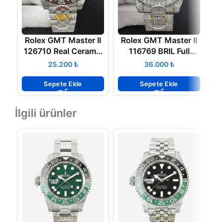
Rolex GMT Master II
Rolex GMT Master II
R
126710 Real Ceramic
116769 BRIL Full
904L Noob Super
Diamonds Watch
₺
₺
Max Clone Jübile
2836 ETA
Sepete Ekle
Sepete Ekle
İlgili ürünler