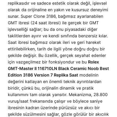
replikasıdır ve sadece estetik olarak değil, işlevsel
olarak da orijinaline en yakın ve kusursuz deneyimi
sunar. Super Clone 3186, bağımsız ayarlanabilen
GMT ibresi (24 saat ibresi) ile gerçek bir GMT
işlevselliği sağlar; bu da onu piyasadaki diğer
taklitlerden ayırır ve kendi sınıfında benzersiz kılar.
Saat ibresi bağımsız olarak ileri ve geri hareket
ettirilebilirken, tarih de ilgili yöne doğru doğru bir
şekilde değişir. Bu özellik, gerçek seyahat edenler
için vazgeçilmez bir fonksiyondur ve bu
Rolex
GMT-Master II 116710LN Black Ceramic Noob Best
Edition 3186 Version 7 Replika Saat
modelinin
değerini katlayan en önemli teknik ayrıntılardan
biridir, çünkü bu, orijinalin dinamik ve pratik
kullanımını tam olarak yansıtır. Mekanizma, 28.800
vuruş/saat frekansında çalışır ve böylece saniye
ibresinin kadran üzerinde pürüzsüz ve akıcı bir
şekilde süzülmesini sağlar, gözle görülür bir akıcılık