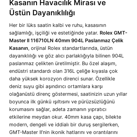
Kasanın Havacılık Mirası ve
Üstün Dayanıklılığı
Her bir lüks saatin kalbi ve ruhu, kasasının
sağlamlığı, işçiliği ve estetiğinde yatar.
Rolex GMT-
Master II 116710LN 40mm 904L Paslanmaz Çelik
Kasanın
, orijinal Rolex standartlarında, üstün
dayanıklılığı ve göz alıcı parlaklığıyla bilinen 904L
paslanmaz çelikten üretilmiştir. Bu özel alaşım,
endüstri standardı olan 316L çeliğe kıyasla çok
daha yüksek korozyon direnci sunar. Özellikle
deniz suyu gibi aşındırıcı ortamlara karşı
olağanüstü direnç göstermesi, saatinizin uzun yıllar
boyunca ilk günkü ışıltısını ve pürüzsüzlüğünü
korumasını sağlar, adeta zamanın yıpratıcı
etkilerine meydan okur. 40mm kasa çapı, bilekte
modern, dengeli ve iddialı bir duruş sergilerken,
GMT-Master II’nin ikonik hatlarını ve orantılarını