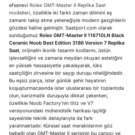
efsanevi
Rolex GMT-Master II Replika Saat
modelleri
, özellikle iki farklı zaman dilimini eş
zamanlı takip etme yeteneğiyle modern gezginlerin
gözdesi haline gelmiştir. Saatport.com olarak
sunduğumuz
Rolex GMT-Master II 116710LN Black
Ceramic Noob Best Edition 3186 Version 7 Replika
Saat
, orijinalin ikonik tasarım kodlarını, üstün
işlevselliğini ve zamana meydan okuyan estetiğini
en yüksek hassasiyetle yakalayarak, lüks
saatçiliğin zirvesine bir saygı duruşu niteliğindedir.
Bu eşsiz parça, ister günlük şehir hayatının
koşuşturmacasında ister uluslararası bir toplantıda
olun, karizmatik duruşuyla dikkat çekerken,
özellikle Noob Factory’nin titiz ve V7
versiyonundaki mühendislik harikası işçiliği
sayesinde teknik detaylarıyla da fark
yaratmaktadır. Küresel saat meraklılarının göz
bebeği olan GMT-Master II serisinin bu çarpıcı ve