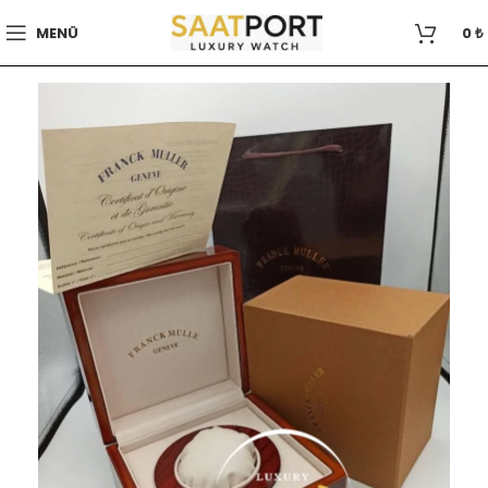
MENÜ
0
₺