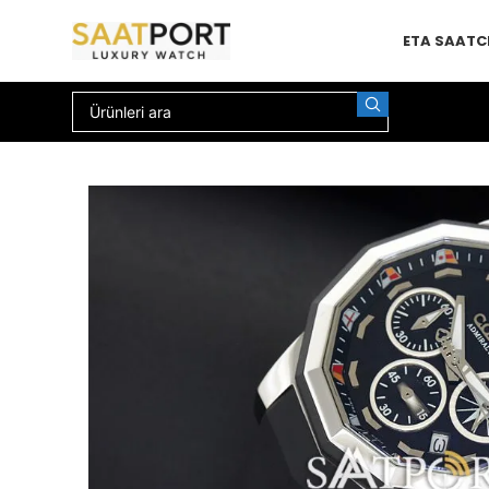
ETA SAAT
C