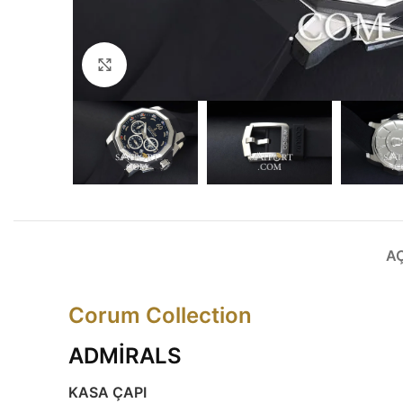
Büyütmek için tıklayın
A
Corum Collection
ADMİRALS
KASA ÇAPI