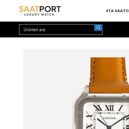
ETA SAAT
C