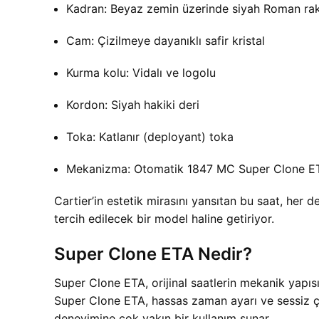
Kadran: Beyaz zemin üzerinde siyah Roman ra
Cam: Çizilmeye dayanıklı safir kristal
Kurma kolu: Vidalı ve logolu
Kordon: Siyah hakiki deri
Toka: Katlanır (deployant) toka
Mekanizma: Otomatik 1847 MC Super Clone E
Cartier’in estetik mirasını yansıtan bu saat, her 
tercih edilecek bir model haline getiriyor.
Super Clone ETA Nedir?
Super Clone ETA, orijinal saatlerin mekanik yapı
Super Clone ETA, hassas zaman ayarı ve sessiz ç
deneyimine çok yakın bir kullanım sunar.