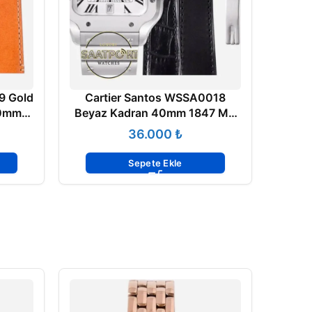
9 Gold
Cartier Santos WSSA0018
40mm
Beyaz Kadran 40mm 1847 MC
 ETA
Super Clone ETA
₺
Sepete Ekle