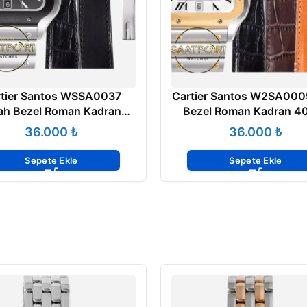
tier Santos WSSA0037
Cartier Santos W2SA000
ah Bezel Roman Kadran
Bezel Roman Kadran 
m 1847 MC Super Clone
1847 MC Super Clone
₺
₺
ETA
Sepete Ekle
Sepete Ekle