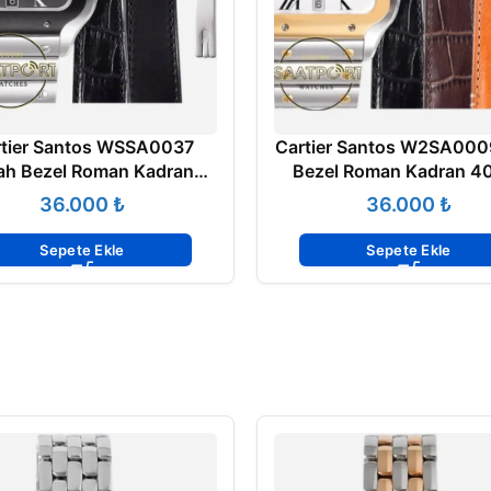
tier Santos WSSA0037
Cartier Santos W2SA000
ah Bezel Roman Kadran
Bezel Roman Kadran 
m 1847 MC Super Clone
1847 MC Super Clone
₺
₺
ETA
Sepete Ekle
Sepete Ekle