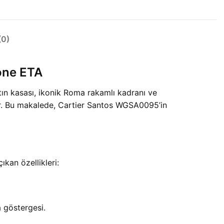
0)
one ETA
tın kasası, ikonik Roma rakamlı kadranı ve
r. Bu makalede, Cartier Santos WGSA0095’in
kan özellikleri:
a göstergesi.