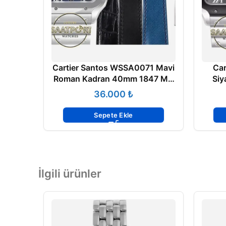
Cartier Santos WSSA0071 Mavi
Car
Roman Kadran 40mm 1847 MC
Siy
Super Clone ETA
40m
₺
Sepete Ekle
İlgili ürünler