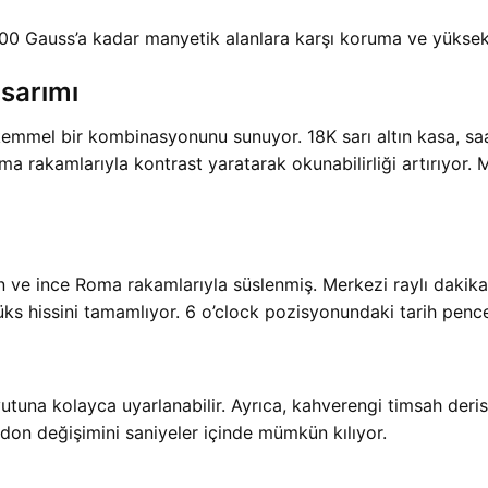
00 Gauss’a kadar manyetik alanlara karşı koruma ve yüksek
sarımı
mel bir kombinasyonunu sunuyor. 18K sarı altın kasa, saati
a rakamlarıyla kontrast yaratarak okunabilirliği artırıyor. Mav
n ve ince Roma rakamlarıyla süslenmiş. Merkezi raylı dakika 
lüks hissini tamamlıyor. 6 o’clock pozisyonundaki tarih pencere
oyutuna kolayca uyarlanabilir. Ayrıca, kahverengi timsah deri
don değişimini saniyeler içinde mümkün kılıyor.