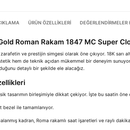
ÇIKLAMA
ÜRÜN ÖZELLIKLERI
DEĞERLENDIRMELER (
 Gold Roman Rakam 1847 MC Super Cl
afetin ve prestijin simgesi olarak öne çıkıyor. 18K sarı al
stetik hem de teknik açıdan mükemmel bir deneyim sunuyo
duğunu detaylı bir şekilde ele alacağız.
llikleri
tasarımın birleşimiyle dikkat çekiyor. İşte bu saatin öne çı
it bezel ile tamamlanıyor.
 fırçalanmış kadran, Roma rakamlı saat işaretleri ve raylı dakik