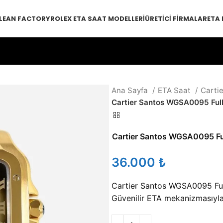
LEAN FACTORY
ROLEX ETA SAAT MODELLERI
ÜRETICI FIRMALAR
ETA
Ana Sayfa
ETA Saat
Cartie
Cartier Santos WGSA0095 Ful
Cartier Santos WGSA0095 F
₺
Cartier Santos WGSA0095 Fu
Güvenilir ETA mekanizmasıyla