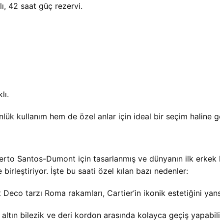
ı, 42 saat güç rezervi.
lı.
ük kullanım hem de özel anlar için ideal bir seçim haline ge
erto Santos-Dumont için tasarlanmış ve dünyanın ilk erkek ko
rleştiriyor. İşte bu saati özel kılan bazı nedenler:
t Deco tarzı Roma rakamları, Cartier’in ikonik estetiğini yans
altın bilezik ve deri kordon arasında kolayca geçiş yapabilir