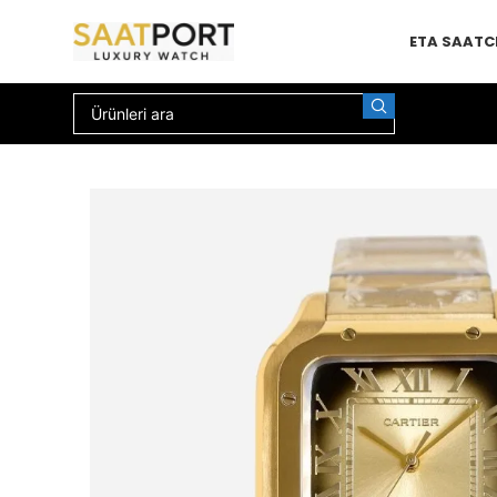
ETA SAAT
C