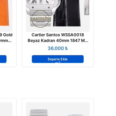
9 Gold
Cartier Santos WSSA0018
40mm
Beyaz Kadran 40mm 1847 MC
 ETA
Super Clone ETA
₺
Sepete Ekle