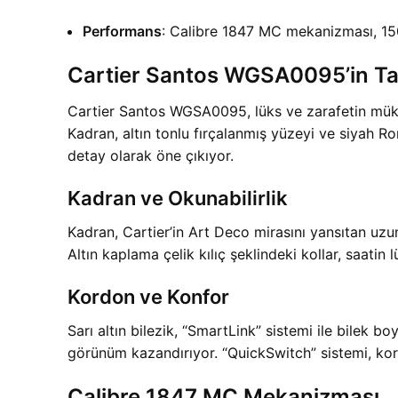
Performans
: Calibre 1847 MC mekanizması, 15
Cartier Santos WGSA0095’in Ta
Cartier Santos WGSA0095, lüks ve zarafetin mükem
Kadran, altın tonlu fırçalanmış yüzeyi ve siyah Rom
detay olarak öne çıkıyor.
Kadran ve Okunabilirlik
Kadran, Cartier’in Art Deco mirasını yansıtan uzu
Altın kaplama çelik kılıç şeklindeki kollar, saatin 
Kordon ve Konfor
Sarı altın bilezik, “SmartLink” sistemi ile bilek b
görünüm kazandırıyor. “QuickSwitch” sistemi, kor
Calibre 1847 MC Mekanizması