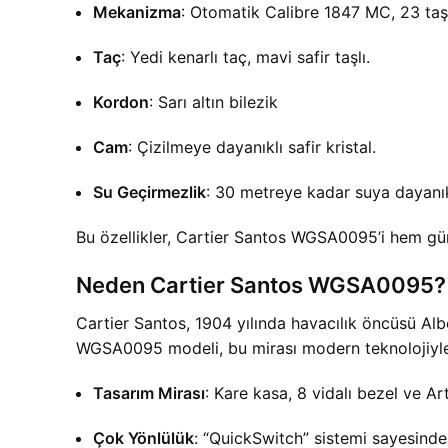
Mekanizma
: Otomatik Calibre 1847 MC, 23 taşl
Taç
: Yedi kenarlı taç, mavi safir taşlı.
Kordon
: Sarı altın bilezik
Cam
: Çizilmeye dayanıklı safir kristal.
Su Geçirmezlik
: 30 metreye kadar suya dayanık
Bu özellikler, Cartier Santos WGSA0095’i hem günl
Neden Cartier Santos WGSA0095?
Cartier Santos, 1904 yılında havacılık öncüsü Alb
WGSA0095 modeli, bu mirası modern teknolojiyle bi
Tasarım Mirası
: Kare kasa, 8 vidalı bezel ve Ar
Çok Yönlülük
: “QuickSwitch” sistemi sayesinde 