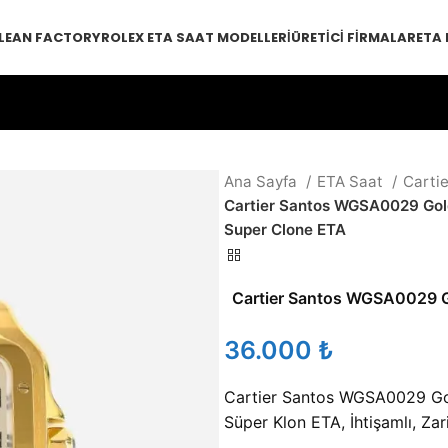
LEAN FACTORY
ROLEX ETA SAAT MODELLERI
ÜRETICI FIRMALAR
ETA
Ana Sayfa
ETA Saat
Cartie
Cartier Santos WGSA0029 Go
Super Clone ETA
Cartier Santos WGSA0029 
₺
Cartier Santos WGSA0029 G
Süper Klon ETA, İhtişamlı, Zar