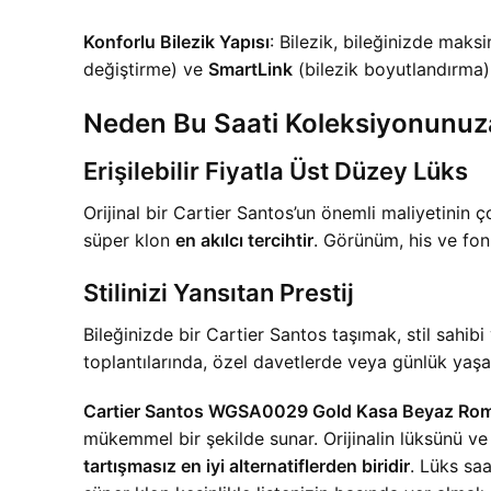
Konforlu Bilezik Yapısı
: Bilezik, bileğinizde mak
değiştirme) ve
SmartLink
(bilezik boyutlandırma) s
Neden Bu Saati Koleksiyonunuza
Erişilebilir Fiyatla Üst Düzey Lüks
Orijinal bir Cartier Santos’un önemli maliyetinin ço
süper klon
en akılcı tercihtir
. Görünüm, his ve fonk
Stilinizi Yansıtan Prestij
Bileğinizde bir Cartier Santos taşımak, stil sahib
toplantılarında, özel davetlerde veya günlük yaşa
Cartier Santos WGSA0029 Gold Kasa Beyaz Ro
mükemmel bir şekilde sunar. Orijinalin lüksünü ve
tartışmasız en iyi alternatiflerden biridir
. Lüks sa