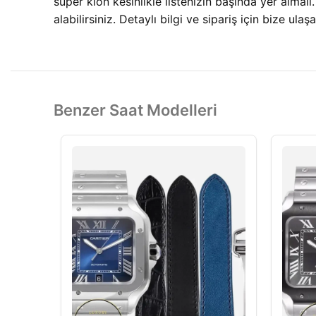
süper klon kesinlikle listenizin başında yer alma
alabilirsiniz. Detaylı bilgi ve sipariş için bize ulaşab
Benzer Saat Modelleri