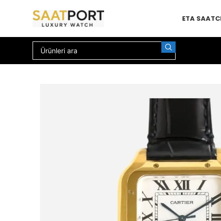
ETA SAAT
C