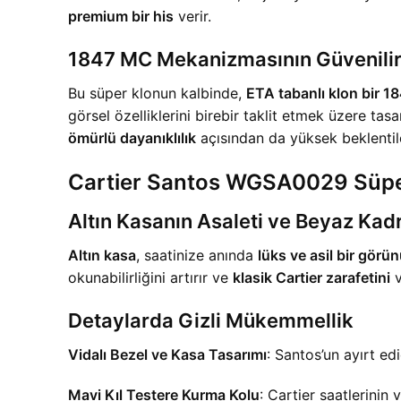
premium bir his
verir.
1847 MC Mekanizmasının Güvenilir
Bu süper klonun kalbinde,
ETA tabanlı klon bir 
görsel özelliklerini birebir taklit etmek üzere ta
ömürlü dayanıklılık
açısından da yüksek beklentile
Cartier Santos WGSA0029 Süper 
Altın Kasanın Asaleti ve Beyaz Kad
Altın kasa
, saatinize anında
lüks ve asil bir görü
okunabilirliğini artırır ve
klasik Cartier zarafetini
v
Detaylarda Gizli Mükemmellik
Vidalı Bezel ve Kasa Tasarımı
: Santos’un ayırt edi
Mavi Kıl Testere Kurma Kolu
: Cartier saatlerinin