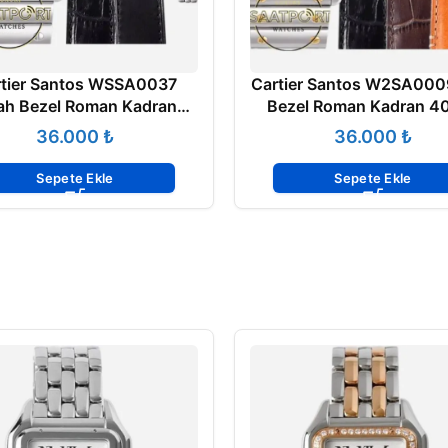
tier Santos WSSA0037
Cartier Santos W2SA000
ah Bezel Roman Kadran
Bezel Roman Kadran 
m 1847 MC Super Clone
1847 MC Super Clone
₺
₺
ETA
Sepete Ekle
Sepete Ekle