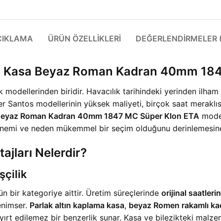
ÇIKLAMA
ÜRÜN ÖZELLIKLERI
DEĞERLENDIRMELER (
d Kasa Beyaz Roman Kadran 40mm 184
k modellerinden biridir. Havacılık tarihindeki yerinden ilham 
er Santos modellerinin yüksek maliyeti, birçok saat meraklısı
Beyaz Roman Kadran 40mm 1847 MC Süper Klon ETA
model
n önemi ve neden mükemmel bir seçim olduğunu derinlemesin
ajları Nelerdir?
şçilik
n bir kategoriye aittir. Üretim süreçlerinde
orijinal saatlerin
enimser.
Parlak altın kaplama kasa
,
beyaz Romen rakamlı ka
e ayırt edilemez bir benzerlik sunar. Kasa ve bilezikteki mal