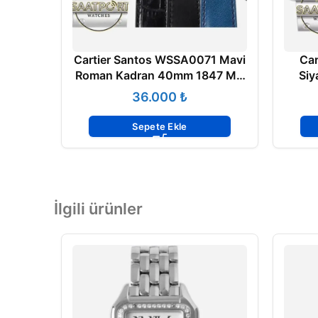
Cartier Santos WSSA0071 Mavi
Car
Roman Kadran 40mm 1847 MC
Siy
Super Clone ETA
40m
₺
Sepete Ekle
İlgili ürünler