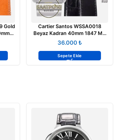
9 Gold
Cartier Santos WSSA0018
40mm
Beyaz Kadran 40mm 1847 MC
 ETA
Super Clone ETA
₺
Sepete Ekle