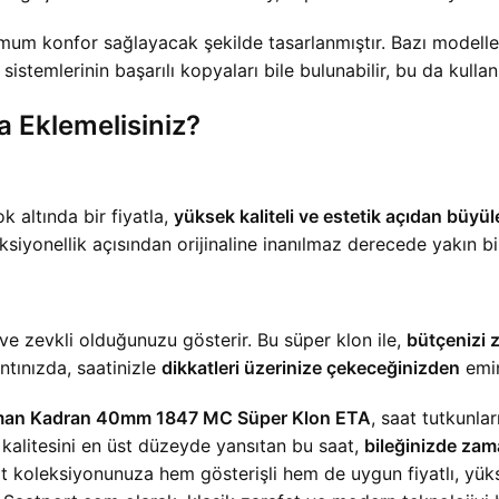
simum konfor sağlayacak şekilde tasarlanmıştır. Bazı modelle
istemlerinin başarılı kopyaları bile bulunabilir, bu da kullanım
 Eklemelisiniz?
k altında bir fiyatla,
yüksek kaliteli ve estetik açıdan büyül
siyonellik açısından orijinaline inanılmaz derecede yakın bir
i ve zevkli olduğunuzu gösterir. Bu süper klon ile,
bütçenizi 
ntınızda, saatinizle
dikkatleri üzerinize çekeceğinizden
emin
man Kadran 40mm 1847 MC Süper Klon ETA
, saat tutkunlar
 kalitesini en üst düzeyde yansıtan bu saat,
bileğinizde zama
at koleksiyonunuza hem gösterişli hem de uygun fiyatlı, yüks