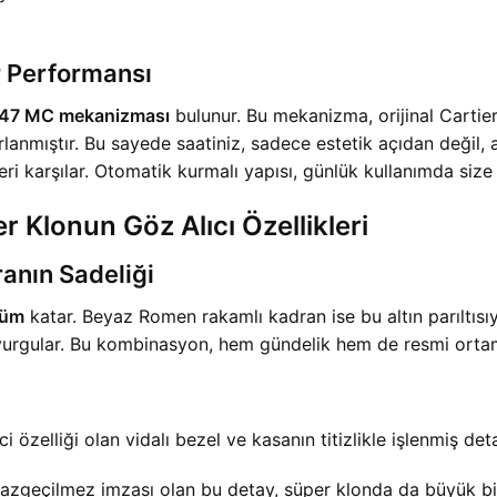
 Performansı
1847 MC mekanizması
bulunur. Bu mekanizma, orijinal Cartie
sarlanmıştır. Bu sayede saatiniz, sadece estetik açıdan deği
ri karşılar. Otomatik kurmalı yapısı, günlük kullanımda siz
Klonun Göz Alıcı Özellikleri
ranın Sadeliği
nüm
katar. Beyaz Romen rakamlı kadran ise bu altın parıltısı
urgular. Bu kombinasyon, hem gündelik hem de resmi orta
ci özelliği olan vidalı bezel ve kasanın titizlikle işlenmiş deta
 vazgeçilmez imzası olan bu detay, süper klonda da büyük bir 