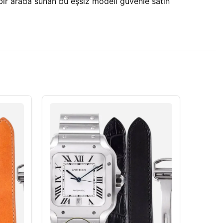
 bir arada sunan bu eşsiz modeli güvenle satın