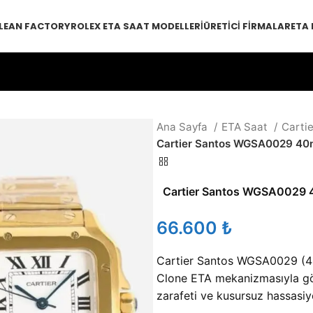
LEAN FACTORY
ROLEX ETA SAAT MODELLERI
ÜRETICI FIRMALAR
ETA
Ana Sayfa
ETA Saat
Cartie
Cartier Santos WGSA0029 4
Cartier Santos WGSA0029
₺
Cartier Santos WGSA0029 (
Clone ETA mekanizmasıyla göz
zarafeti ve kusursuz hassasiye