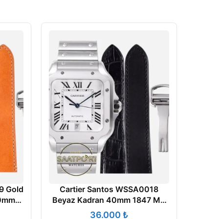
9 Gold
Cartier Santos WSSA0018
40mm
Beyaz Kadran 40mm 1847 MC
 ETA
Super Clone ETA
₺