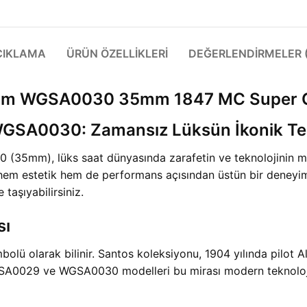
ÇIKLAMA
ÜRÜN ÖZELLIKLERI
DEĞERLENDIRMELER (
mm WGSA0030 35mm 1847 MC Super C
GSA0030: Zamansız Lüksün İkonik Tem
5mm), lüks saat dünyasında zarafetin ve teknolojinin mü
hem estetik hem de performans açısından üstün bir deneyim 
 taşıyabilirsiniz.
sı
embolü olarak bilinir. Santos koleksiyonu, 1904 yılında pilo
 WGSA0029 ve WGSA0030 modelleri bu mirası modern teknoloji