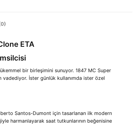
0)
lone ETA
silcisi
kemmel bir birleşimini sunuyor. 1847 MC Super
vadediyor. İster günlük kullanımda ister özel
t Alberto Santos-Dumont için tasarlanan ilk modern
yle harmanlayarak saat tutkunlarının beğenisine