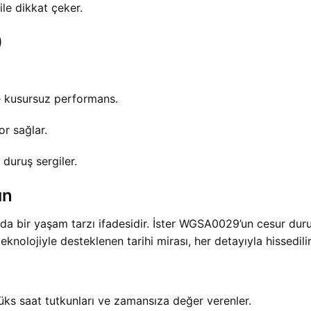
ile dikkat çeker.
)
e kusursuz performans.
or sağlar.
r duruş sergiler.
ın
da bir yaşam tarzı ifadesidir. İster WGSA0029’un cesur duru
knolojiyle desteklenen tarihi mirası, her detayıyla hissedilir
 lüks saat tutkunları ve zamansıza değer verenler.