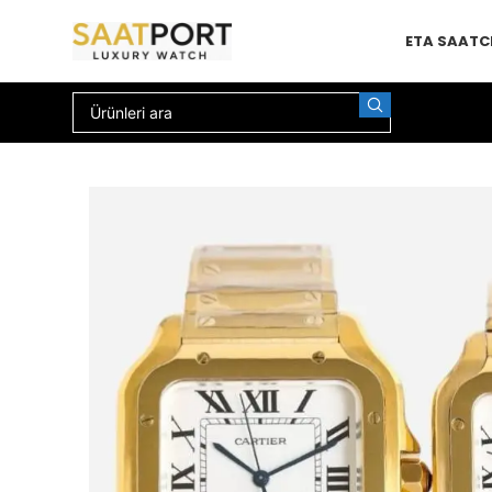
ETA SAAT
C