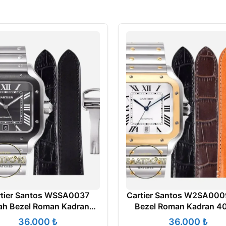
tier Santos WSSA0037
Cartier Santos W2SA000
ah Bezel Roman Kadran
Bezel Roman Kadran 
m 1847 MC Super Clone
1847 MC Super Clone
₺
₺