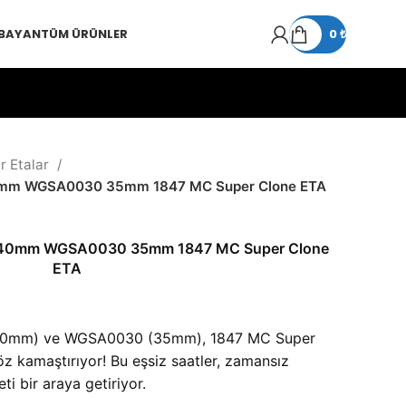
 BAYAN
TÜM ÜRÜNLER
0
₺
r Etalar
0mm WGSA0030 35mm 1847 MC Super Clone ETA
 40mm WGSA0030 35mm 1847 MC Super Clone
ETA
40mm) ve WGSA0030 (35mm), 1847 MC Super
 kamaştırıyor! Bu eşsiz saatler, zamansız
ti bir araya getiriyor.