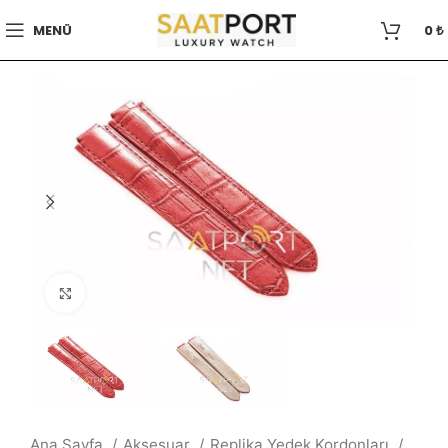
MENÜ
0
₺
Büyütmek için tıklayın
Ana Sayfa
Aksesuar
Replika Yedek Kordonları