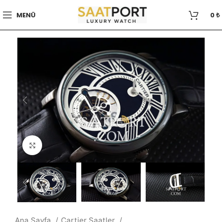
MENÜ
0
₺
Büyütmek için tıklayın
Ana Sayfa
Cartier Saatler