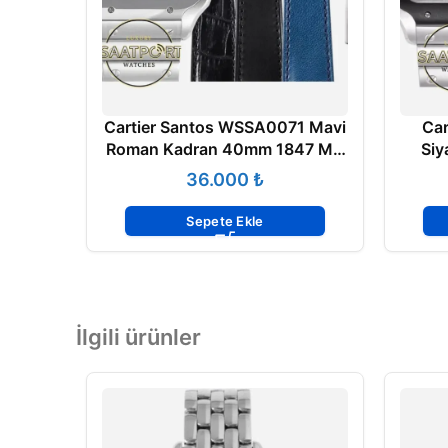
Cartier Santos WSSA0071 Mavi
Car
Roman Kadran 40mm 1847 MC
Siy
Super Clone ETA
40m
₺
Sepete Ekle
İlgili ürünler