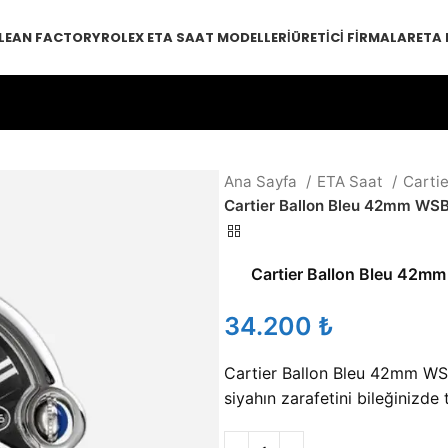
LEAN FACTORY
ROLEX ETA SAAT MODELLERI
ÜRETICI FIRMALAR
ETA
Ana Sayfa
ETA Saat
Cartie
Cartier Ballon Bleu 42mm WS
Cartier Ballon Bleu 42
₺
Cartier Ballon Bleu 42mm W
siyahın zarafetini bileğinizde t