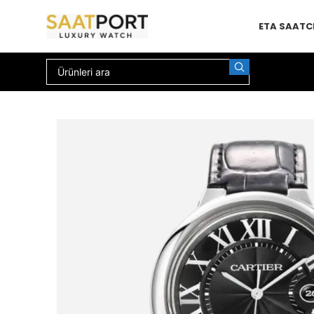
ETA SAAT
C