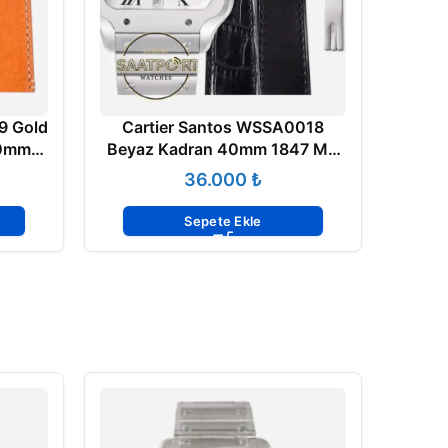
9 Gold
Cartier Santos WSSA0018
40mm
Beyaz Kadran 40mm 1847 MC
 ETA
Super Clone ETA
₺
Sepete Ekle