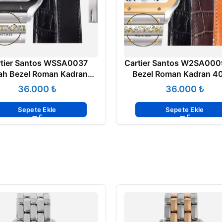
tier Santos WSSA0037
Cartier Santos W2SA000
ah Bezel Roman Kadran
Bezel Roman Kadran 
m 1847 MC Super Clone
1847 MC Super Clone
₺
₺
ETA
Sepete Ekle
Sepete Ekle