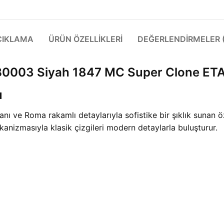
ÇIKLAMA
ÜRÜN ÖZELLIKLERI
DEĞERLENDIRMELER (
B0003 Siyah 1847 MC Super Clone ET
u
ve Roma rakamlı detaylarıyla sofistike bir şıklık sunan özel
anizmasıyla klasik çizgileri modern detaylarla buluşturur.