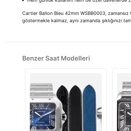
Hem günlük kullanım hem de özel davetlerde z
Cartier Ballon Bleu 42mm WSBB0003, zamansız tas
göstermekle kalmaz, aynı zamanda şıklığınızı tam
Benzer Saat Modelleri