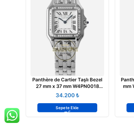
Panthère de Cartier Taşlı Bezel
Panth
27 mm x 37 mm W4PN0018
mm W
Quartz Super Clone ETA
₺
Sepete Ekle