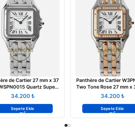
ère de Cartier 27 mm x 37
Panthère de Cartier W3
SPN0015 Quartz Super
Two Tone Rose 27 mm x
Clone ETA
Quartz Super Clone 
₺
₺
Sepete Ekle
Sepete Ekle