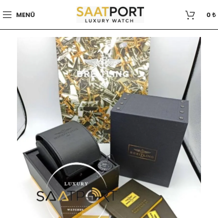
MENÜ
0
₺