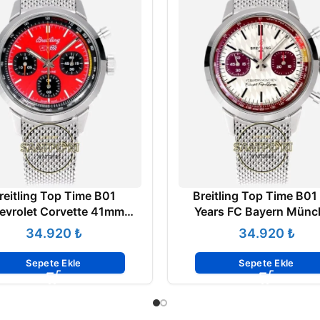
reitling Top Time B01
Breitling Top Time B01
evrolet Corvette 41mm
Years FC Bayern Münc
761A1K1A1 Super Clone
AB01769A1G1X1 Super 
₺
₺
ETA
ETA
Sepete Ekle
Sepete Ekle