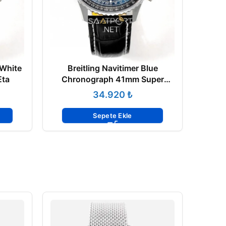
 White
Breitling Navitimer Blue
Eta
Chronograph 41mm Super
Clone Eta
₺
Sepete Ekle