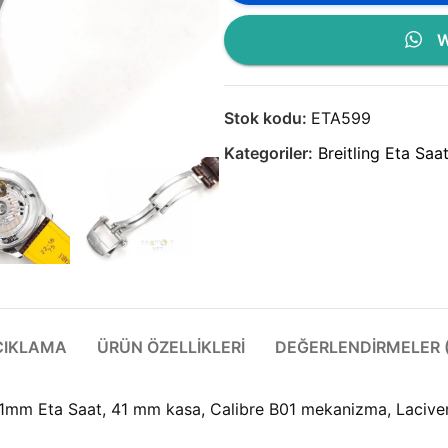
W
Stok kodu:
ETA599
Kategoriler:
Breitling Eta Saa
ÇIKLAMA
ÜRÜN ÖZELLIKLERI
DEĞERLENDIRMELER (
mm Eta Saat, 41 mm kasa, Calibre B01 mekanizma, Lacivert 