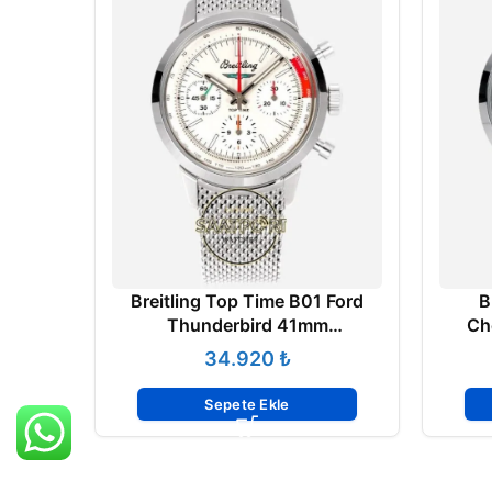
Breitling Top Time B01 Ford
B
Thunderbird 41mm
Ch
AB01766A1A1A1 Super Clone
AB01
₺
ETA
Sepete Ekle