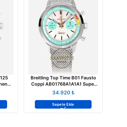
 125
Breitling Top Time B01 Fausto
Breit
hen
Coppi AB01768A1A1A1 Super
Chro
Clone
Clone ETA
₺
Sepete Ekle