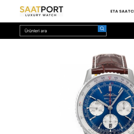
ETA SAAT
C