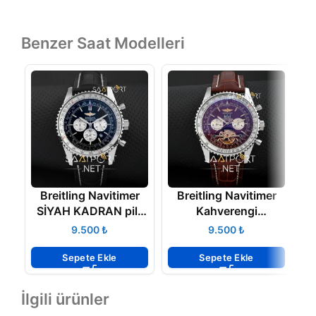
Benzer Saat Modelleri
Breitling Navitimer
Breitling Navitimer
SİYAH KADRAN pilli
Kahverengi
kronometreli
Türbülonlu Otomatik
₺
₺
Mekanizma
Sepete Ekle
Sepete Ekle
İlgili ürünler