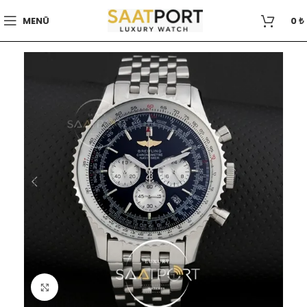
MENÜ
0
₺
Büyütmek için tıklayın