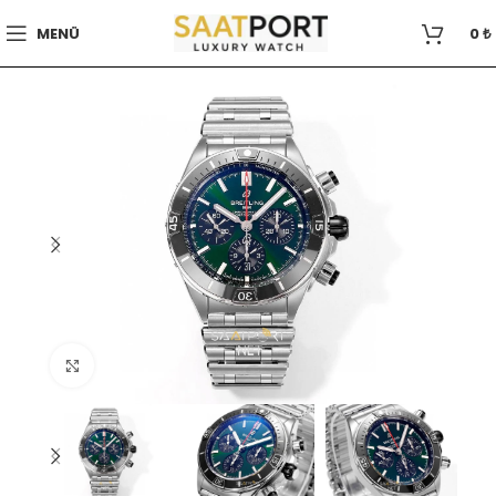
MENÜ
0
₺
Büyütmek için tıklayın