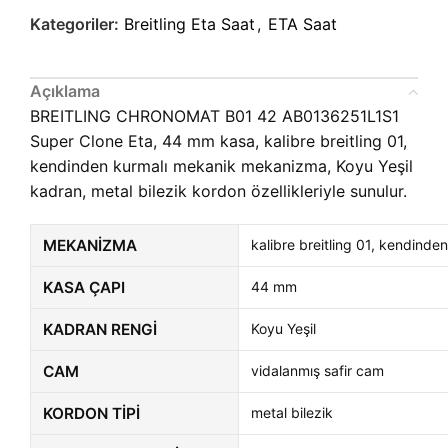
Kategoriler:
Breitling Eta Saat
,
ETA Saat
Açıklama
BREITLING CHRONOMAT B01 42 AB0136251L1S1
Super Clone Eta, 44 mm kasa, kalibre breitling 01,
kendinden kurmalı mekanik mekanizma, Koyu Yeşil
kadran, metal bilezik kordon özellikleriyle sunulur.
MEKANIZMA
kalibre breitling 01, kendinde
KASA ÇAPI
44 mm
KADRAN RENGI
Koyu Yeşil
CAM
vidalanmış safir cam
KORDON TIPI
metal bilezik