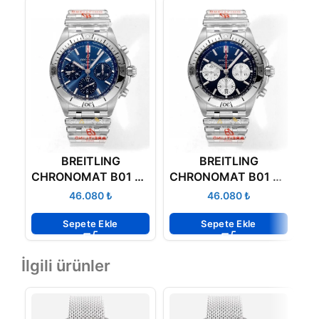
BREITLING
BREITLING
B
CHRONOMAT B01 42
CHRONOMAT B01 42
B
AB0134101C1A1
AB0134101B1A1
₺
₺
Sepete Ekle
Sepete Ekle
İlgili ürünler