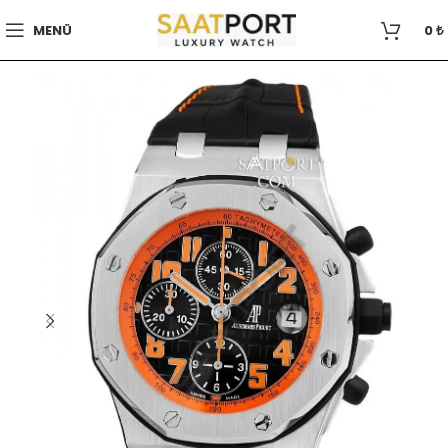
MENÜ
0
₺