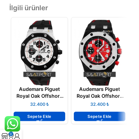
İlgili ürünler
Audemars Piguet
Audemars Piguet
Royal Oak Offshore
Royal Oak Offshore
Chronograph
Singapore Grand Prix
₺
₺
26170ST.OO.D101CR
Chronograph
.02
Sepete Ekle
Sepete Ekle
0