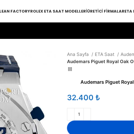
LEAN FACTORY
ROLEX ETA SAAT MODELLERI
ÜRETICI FIRMALAR
ETA
Ana Sayfa
ETA Saat
Audem
Audemars Piguet Royal Oak O
Audemars Piguet Roya
₺