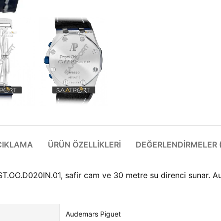
ÇIKLAMA
ÜRÜN ÖZELLIKLERI
DEĞERLENDIRMELER (
OO.D020IN.01, safir cam ve 30 metre su direnci sunar. Aude
Audemars Piguet