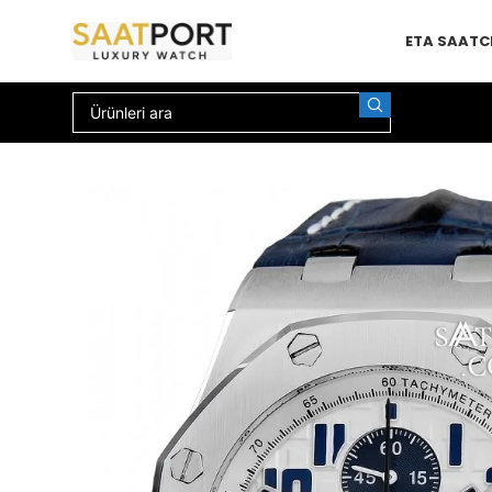
ETA SAAT
C