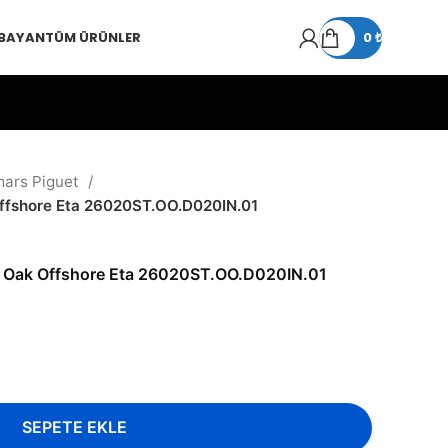
 BAYAN
TÜM ÜRÜNLER
0
₺
ars Piguet
ffshore Eta 26020ST.OO.D020IN.01
l Oak Offshore Eta 26020ST.OO.D020IN.01
SEPETE EKLE