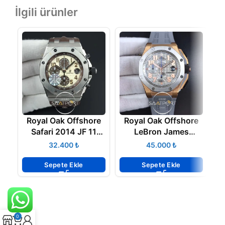
İlgili ürünler
Royal Oak Offshore
Royal Oak Offshore
Safari 2014 JF 11
LeBron James
Best Edition on
Cermet Bezel JF Best
₺
₺
Brown Leather Strap
Edition on Rubber
L
A3126 V2
Strap A3126 V2
Sepete Ekle
Sepete Ekle
0