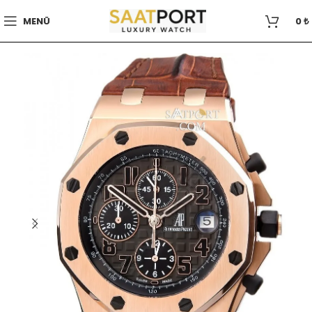
MENÜ
0
₺