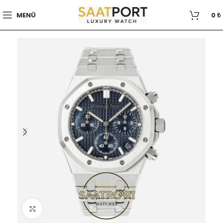
MENÜ
0
₺
Büyütmek için tıklayın