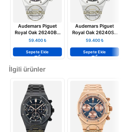
Audemars Piguet
Audemars Piguet
Royal Oak 26240BC
Royal Oak 26240ST
R
Mor Kadran APS
Siyah Kadran APS
₺
₺
Factory 4401 Super
Factory 4401 Super
F
Clone ETA
Clone ETA
Sepete Ekle
Sepete Ekle
İlgili ürünler