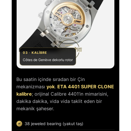
03 · KALIBRE
Côtes de Genève dekorlu rotor
Bu saatin içinde sıradan bir Çin
mekanizması
yok
.
ETA 4401 SUPER CLONE
kalibre
; orijinal Calibre 4401’in mimarisini,
dakika dakika, vida vida taklit eden bir
mekanik şaheser.
38 jeweled bearing (yakut taş)