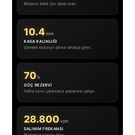
Modern bilek için ideal oran.
10.4
mm
KASA KALINLIĞI
Gömlek kolunun altına rahatça girer.
70
h
GÜÇ REZERVI
Hafta sonu çıkarsanız pazartesi çalışır.
28.800
vph
SALINIM FREKANSI
Pürüzsüz saniye akışı.