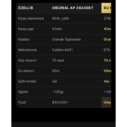
ÖZELLIK
ORIJINAL AP 26240ST
BU REPLIKA
Kasa malzemesi
904L çelik
316L cerrahi ç
Kasa çapı
41mm
41mm ✓
Kadran
Grande Tapisserie
Grande Tapis
Mekanizma
Calibre 4401
ETA 4401 SU
Güç rezervi
70 saat
70 saat ✓
Su direnci
50m
50m ✓
Safir kristal
Var
Var ✓
Ağırlık
~150gr
~148gr
Fiyat
$45.000+
Ulaşılabilir