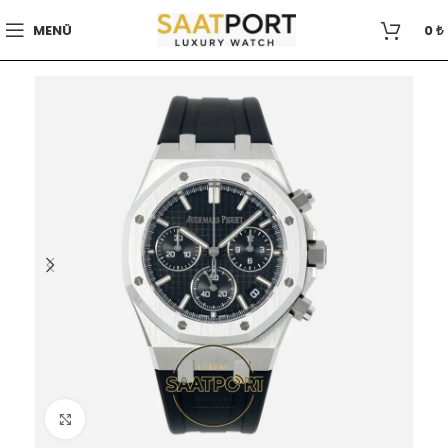
MENÜ
0
₺
Büyütmek için tıklayın