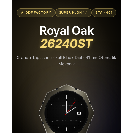
★ DDF FACTORY
SÜPER KLON 1:1
ETA 4401
Royal Oak
26240ST
Grande Tapisserie · Full Black Dial · 41mm Otomatik
Mekanik
AUDEMARS PIGUET
12
ROYAL OAK · AUTOMATIC