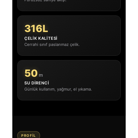
316L
ÇELIK KALITESI
Cerrahi sınıf paslanmaz çelik.
50
m
SU DIRENCI
Günlük kullanım, yağmur, el yıkama.
PROFIL