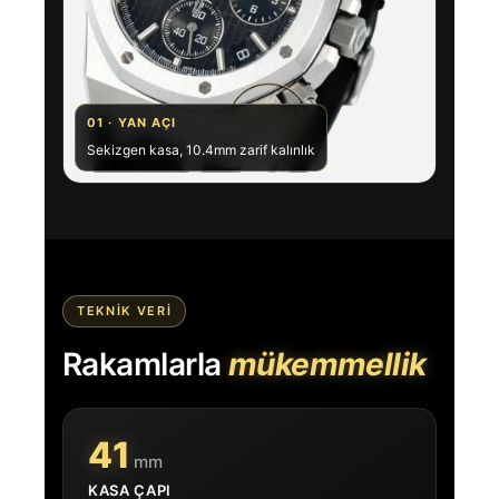
01 · YAN AÇI
Sekizgen kasa, 10.4mm zarif kalınlık
TEKNIK VERI
Rakamlarla
mükemmellik
41
mm
KASA ÇAPI