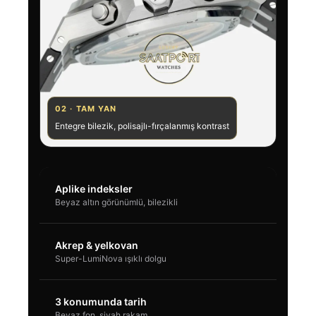
02 · TAM YAN
Entegre bilezik, polisajlı-fırçalanmış kontrast
Aplike indeksler
Beyaz altın görünümlü, bilezikli
Akrep & yelkovan
Super-LumiNova ışıklı dolgu
3 konumunda tarih
Beyaz fon, siyah rakam