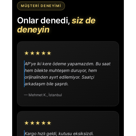
MÜŞTERI DENEYIMI
Onlar denedi,
siz de
deneyin
★★★★★
AP’ye iki kere ödeme yapamazdım. Bu saat
hem bilekte muhteşem duruyor, hem
orijinalinden ayırt edilemiyor. Saatçi
arkadaşım bile şaşırdı.
— Mehmet K., İstanbul
★★★★★
Kargo hızlı geldi, kutusu eksiksizdi.