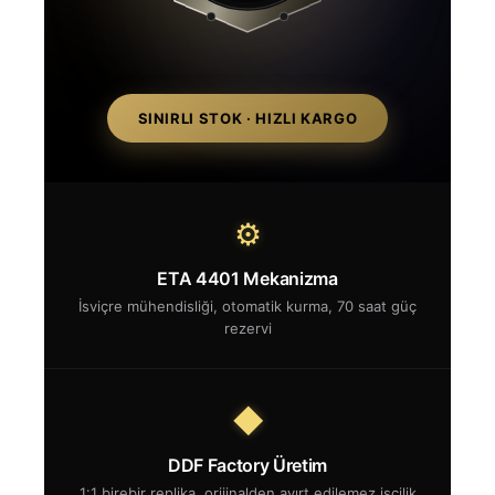
SINIRLI STOK · HIZLI KARGO
⚙
ETA 4401 Mekanizma
İsviçre mühendisliği, otomatik kurma, 70 saat güç
rezervi
◆
DDF Factory Üretim
1:1 birebir replika, orijinalden ayırt edilemez işçilik