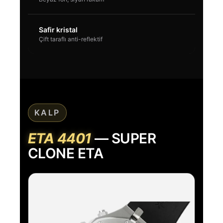
Safir kristal
Çift taraflı anti-reflektif
KALP
ETA 4401
— SUPER
CLONE ETA