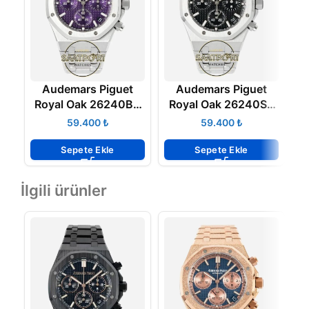
Audemars Piguet
Audemars Piguet
Royal Oak 26240BC
Royal Oak 26240ST
R
Mor Kadran APS
Siyah Kadran APS
₺
₺
Factory 4401 Super
Factory 4401 Super
F
Clone ETA
Clone ETA
Sepete Ekle
Sepete Ekle
İlgili ürünler