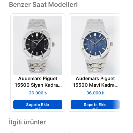
Benzer Saat Modelleri
Audemars Piguet
Audemars Piguet
15500 Siyah Kadran
15500 Mavi Kadran
1
Zf V3 Factory
Zf V3 Factory
₺
₺
Sepete Ekle
Sepete Ekle
İlgili ürünler