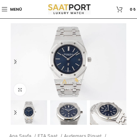
MENÜ
0
₺
Büyütmek için tıklayın
Ana Sayfa
ETA Saat
Audemars Piguet