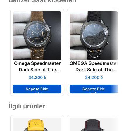
Benzer Saat Modelleri
Omega Speedmaster
OMEGA Speedmaster
O
Dark Side of The
Dark Side of The
Moon Real Ceramic
Moon Real Ceramic
₺
₺
OMF Best Edition
OM FACTORY SUPER
Vintage Black
CLON ETA
Sepete Ekle
Sepete Ekle
İlgili ürünler