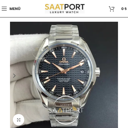
MENÜ
0
₺
Büyütmek için tıklayın