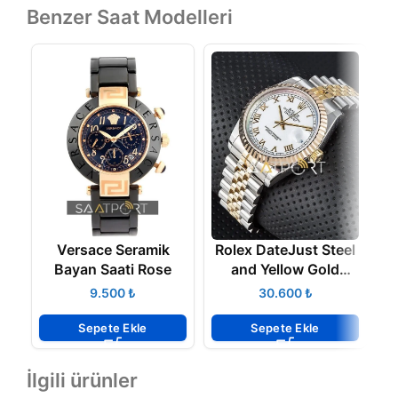
Benzer Saat Modelleri
Versace Seramik
Rolex DateJust Steel
Bayan Saati Rose
and Yellow Gold
116233 36 MM Eta
₺
₺
Sepete Ekle
Sepete Ekle
İlgili ürünler