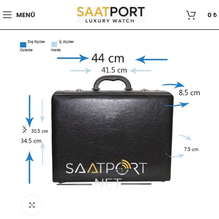
MENÜ
0
₺
Büyütmek için tıklayın