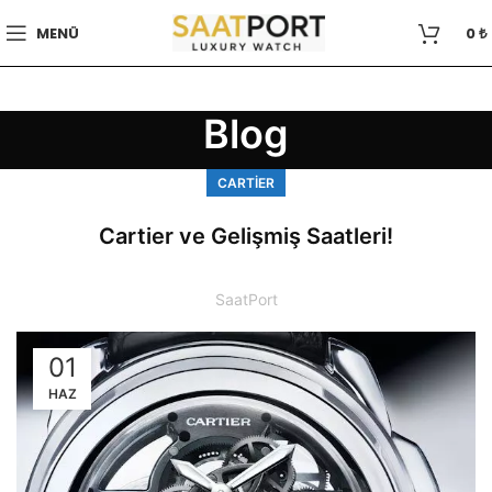
MENÜ
0
₺
Blog
CARTIER
Cartier ve Gelişmiş Saatleri!
SaatPort
01
HAZ